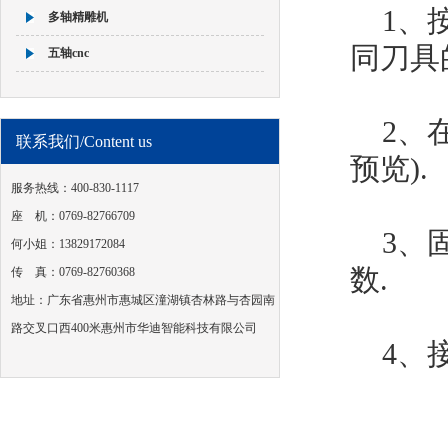
1、
多轴精雕机
同
刀具
五轴cnc
2、
联系我们/Content us
预览).
服务热线：400-830-1117
座 机：0769-82766709
3、
何小姐：13829172084
数.
传 真：0769-82760368
地址：广东省惠州市惠城区潼湖镇杏林路与杏园南
路交叉口西400米惠州市华迪智能科技有限公司
4、