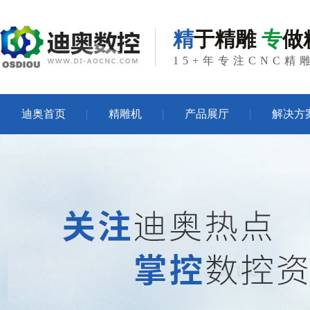
精
于精雕
专
做
15+年专注CNC
迪奥首页
精雕机
产品展厅
解决方