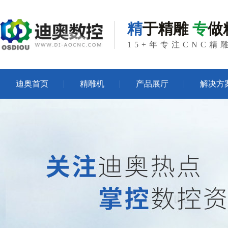
精
于精雕
专
做
15+年专注CNC
迪奥首页
精雕机
产品展厅
解决方