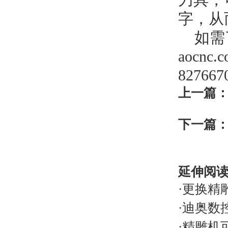
刀具，
字，从
如需
aocn
82766
上一篇
下一篇
延伸阅
·
更换精
·
迪奥数
·
精雕机