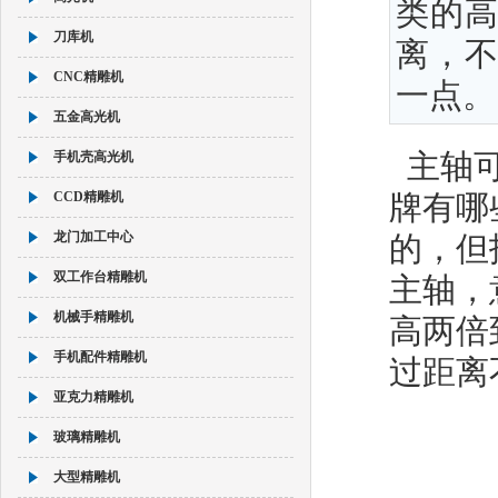
类的
刀库机
离，
CNC精雕机
一点。
五金高光机
手机壳高光机
主轴
CCD精雕机
牌有哪
龙门加工中心
的，但
双工作台精雕机
主轴，
机械手精雕机
高两倍
手机配件精雕机
过距离
亚克力精雕机
玻璃精雕机
大型精雕机