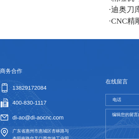
·
迪奥刀
·
CNC
商务合作
在线留言
13829172084
电话
400-830-1117
*
编辑您的留言
di-ao@di-aocnc.com
广东省惠州市惠城区杏林路与
杏园南路交叉口西华迪工业园