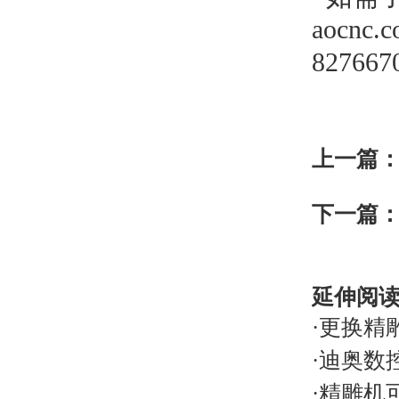
aocn
82766
上一篇
下一篇
延伸阅
·
更换精
·
迪奥数
·
精雕机