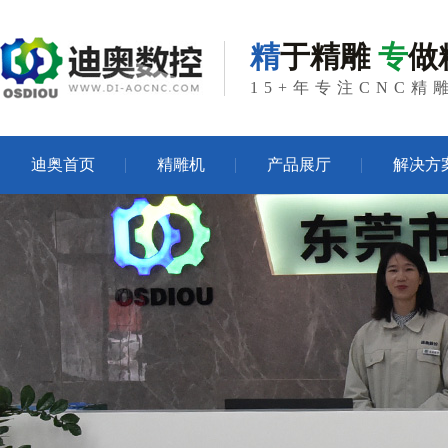
精
于精雕
专
做
15+年专注CNC
迪奥首页
精雕机
产品展厅
解决方